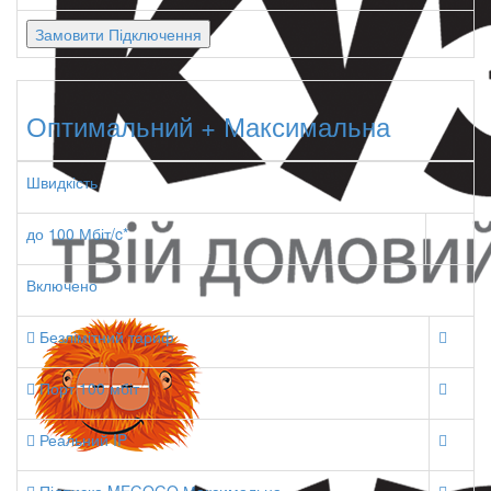
Замовити Підключення
Оптимальний + Максимальна
Швидкість
до 100 Мбіт/c*
Включено
Безлімітний тариф
Порт 100 мбіт
Реальний IP