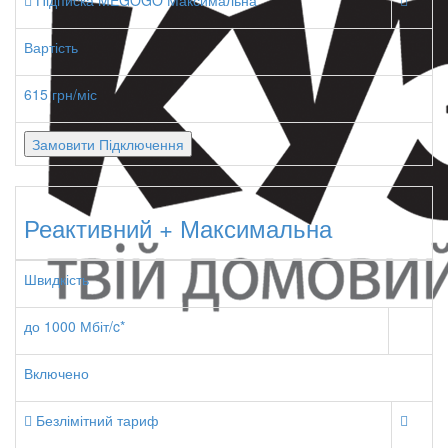
Підписка MEGOGO Максимальна
Вартість
615 грн/міс
Замовити Підключення
Реактивний + Максимальна
Швидкість
до 1000 Мбіт/c*
Включено
Безлімітний тариф