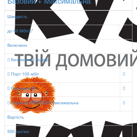
Базовий + Максимальна
Швидкість
до 60 Мбіт/c*
Включено
Безлімітний тариф
Порт 100 мбіт
Реальний IP
Підписка MEGOGO Максимальна
Вартість
550 грн/міс