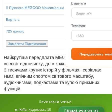
Ваше ім'я
Підписка MEGOGO Максимальна
Вартість
Телефон:
725 грн/міс
Замовити Підключення
Найкрутіша передплата MEGOGO. Нескінченний
всесвіт відпочинку, де в кожній галактиці добре.
З тисячами крутих історій у фільмах і серіалах
НВО, епічним спортом світового масштабу,
аудіокнигами, подкастами та купою приємних
функцій.
КОНТАКТИ ОФІСУ:
м. Київ
Кудрявська 16
(044) 223 33 37