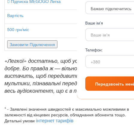
Підписка MEGOGO Легка
Вартість
Ваше ім'я
500 грн/міс
Замовити Підключення
Телефон:
«
Легкої
»
достатньо, щоб уся родина відпочила
добре. Бо правда ж — вільного часу не
вистачить, щоб передивитися всі фільми, шоу,
мультики, пізнавальні передачі та переслухати
весь аудіоконтент, що є в передплаті.
* - Заявлені значення швидкостей є максимально можливими в
залежності від кінцевих ресурсів, обладнання абонента тощо.
інтернет тарифів
Детальні умови