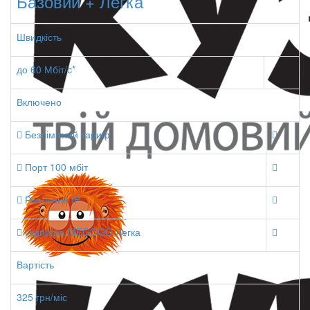
Базовий + Легка
Швидкість
до 60 Мбіт/c*
Включено
Безлімітний тариф
Порт 100 мбіт
Реальний IP
Підписка MEGOGO Легка
Вартість
325 грн/міс