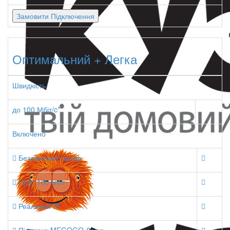
Замовити Підключення
Оптимальний + Легка
Швидкість
до 100 Мбіт/c*
Включено
Безлімітний тариф
Порт 100 мбіт
Реальний IP