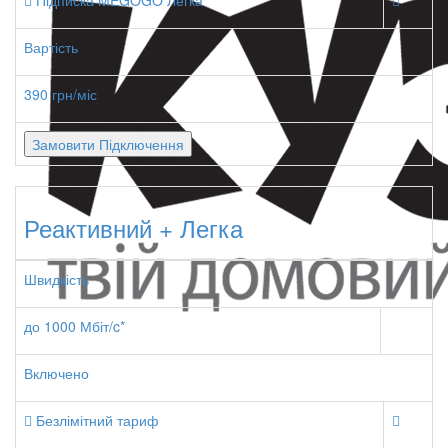
Підписка MEGOGO Легка
Вартість
390 грн/міс
Замовити Підключення
Реактивний + Легка
Швидкість
до 1000 Мбіт/c*
Включено
Безлімітний тариф