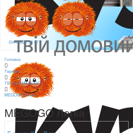
(044) 223 33 37
Головна
Тарифи
ТБ і кіно MEGOGO
MEGOGO Легка
MEGOGO Легка