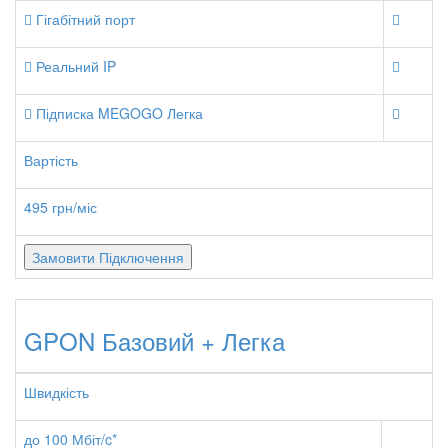
Гігабітний порт
Реальний IP
Підписка MEGOGO Легка
Вартість
495 грн/міс
Замовити Підключення
GPON Базовий + Легка
Швидкість
до 100 Мбіт/c*